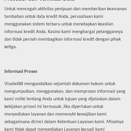
Untuk mencegah aktivitas penipuan dan memberikan keamanan
tambahan untuk data kredit Anda, perusahaan kami
menggunakan sistem terbaru untuk menetapkan keaslian
informasi kredit Anda. Kasino kami menghargai pelanggannya
dan tidak pernah membagikan informasi kredit dengan pihak
ketiga.
Informasi Proses
Visabet88 mengandalkan sejumlah dokumen hukum untuk
mengumpulkan, menggunakan, dan memproses informasi yang
kami miliki tentang Anda untuk tujuan yang dijelaskan dalam
kebijakan privasi ini termasuk: Jika diperlukan untuk
menyediakan layanan dan memenuhi kewajiban kami
sebagaimana dirinci dalam Ketentuan Layanan kami. Misalnya
kami tidak dapat menyediakan Layanan kecuali kami