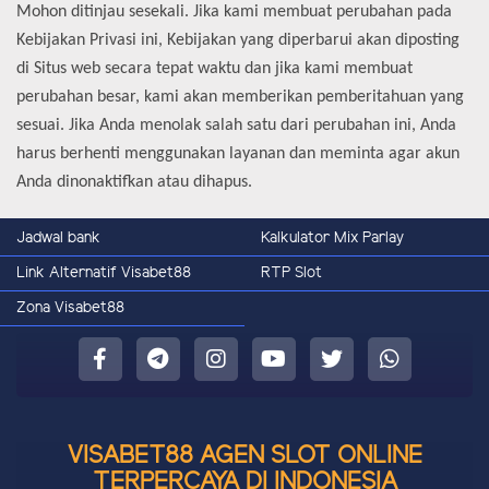
Mohon ditinjau sesekali. Jika kami membuat perubahan pada
Kebijakan Privasi ini, Kebijakan yang diperbarui akan diposting
di Situs web secara tepat waktu dan jika kami membuat
perubahan besar, kami akan memberikan pemberitahuan yang
sesuai. Jika Anda menolak salah satu dari perubahan ini, Anda
harus berhenti menggunakan layanan dan meminta agar akun
Anda dinonaktifkan atau dihapus.
Jadwal bank
Kalkulator Mix Parlay
Link Alternatif Visabet88
RTP Slot
Zona Visabet88
VISABET88 AGEN SLOT ONLINE
TERPERCAYA DI INDONESIA