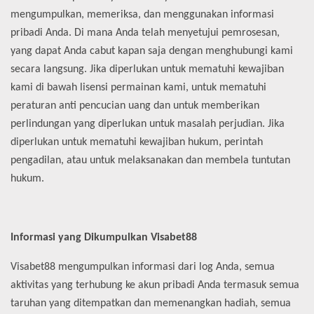
mengumpulkan, memeriksa, dan menggunakan informasi
pribadi Anda. Di mana Anda telah menyetujui pemrosesan,
yang dapat Anda cabut kapan saja dengan menghubungi kami
secara langsung. Jika diperlukan untuk mematuhi kewajiban
kami di bawah lisensi permainan kami, untuk mematuhi
peraturan anti pencucian uang dan untuk memberikan
perlindungan yang diperlukan untuk masalah perjudian. Jika
diperlukan untuk mematuhi kewajiban hukum, perintah
pengadilan, atau untuk melaksanakan dan membela tuntutan
hukum.
Informasi yang Dikumpulkan Visabet88
Visabet88 mengumpulkan informasi dari log Anda, semua
aktivitas yang terhubung ke akun pribadi Anda termasuk semua
taruhan yang ditempatkan dan memenangkan hadiah, semua